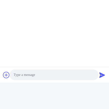
Hızlı iletişim
Adres
Xi'ao Sanayi Bölgesi, Ruian şehri, Zhejiang Pro, Çin 325200
Televizyon
86-18100162701
E-posta
Sales@wegoparts.com
Gizlilik Politikası
|
Site Haritası
| Çin iyi. Kalite Motor NOx
Photo
Sensörü Tedarikçi. Telif Hakkı © 2022-2026 Ruian wego auto