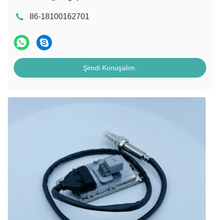
86-18100162701
Şimdi Konuşalım.