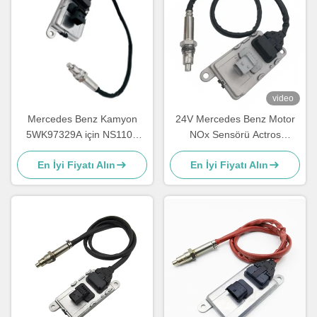
video
Mercedes Benz Kamyon
24V Mercedes Benz Motor
5WK97329A için NS1103
NOx Sensörü Actros
24V Motor NOx Sensörü
5WK97331A A0101531628
En İyi Fiyatı Alın
En İyi Fiyatı Alın