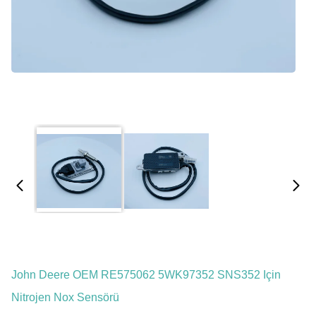
John Deere OEM RE575062 5WK97352 SNS352 Için
Nitrojen Nox Sensörü