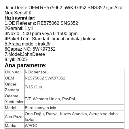
JohnDeere OEM RE575062 5WK97352 SNS352 için Azot
Nox Sensörü
Hızlı ayrıntılar:
1.
OE Referans:
RE575062 SNS352
2Garanti: 1 yıl
3Nox:0 - 500 ppm veya 0-1500 ppm
4Paket Türü: Standart ihracat ambalaj kutusu
5.
Araba modeli:
traktör
6Çapraz NO: 5WK97352
7.
Model:
JohnDeere
8. yıl:
2005-
Ana parametre:
Ürün Adı
NOx sensörü
OEM
RE575062 5WK97352
Önderi
7-15 Gün
Zamanı
Ödeme
T/T, Western Union, PayPal
Yöntemleri
Model:
Euro kamyon için
Orta Doğu, Rusya, Kuzey Amerika, Avrupa ve daha
Ana Pazar
fazlası
Marka
WEGO