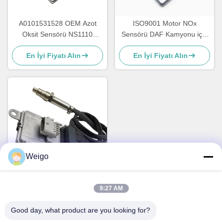
A0101531528 OEM Azot
ISO9001 Motor NOx
Oksit Sensörü NS1110
Sensörü DAF Kamyonu için
Mercedes Actros NOx
2011649 1793379
En İyi Fiyatı Alın
En İyi Fiyatı Alın
Sensörü 5WK97330A
5WK96628B 1697586
Weigo
FM FH VOL Kamyon NOx
9:27 AM
Sensörü 5WK97368
22827991 24V 12 Aylık
Good day, what product are you looking for?
En İyi Fiyatı Alın
Garanti