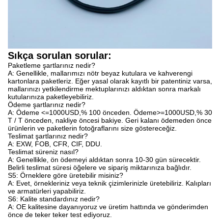
Sıkça sorulan sorular:
Paketleme şartlarınız nedir?
A: Genellikle, mallarımızı nötr beyaz kutulara ve kahverengi
kartonlara paketleriz. Eğer yasal olarak kayıtlı bir patentiniz varsa,
mallarınızı yetkilendirme mektuplarınızı aldıktan sonra markalı
kutularınıza paketleyebiliriz.
Ödeme şartlarınız nedir?
A: Ödeme <=1000USD,% 100 önceden. Ödeme>=1000USD,% 30
T / T önceden, nakliye öncesi bakiye. Geri kalanı ödemeden önce
ürünlerin ve paketlerin fotoğraflarını size göstereceğiz.
Teslimat şartlarınız nedir?
A: EXW, FOB, CFR, CIF, DDU.
Teslimat süreniz nasıl?
A: Genellikle, ön ödemeyi aldıktan sonra 10-30 gün sürecektir.
Belirli teslimat süresi öğelere ve sipariş miktarınıza bağlıdır.
S5: Örneklere göre üretebilir misiniz?
A: Evet, örnekleriniz veya teknik çizimlerinizle üretebiliriz. Kalıpları
ve armatürleri yapabiliriz.
S6: Kalite standardınız nedir?
A: OE kalitesine dayanıyoruz ve üretim hattında ve gönderimden
önce de teker teker test ediyoruz.