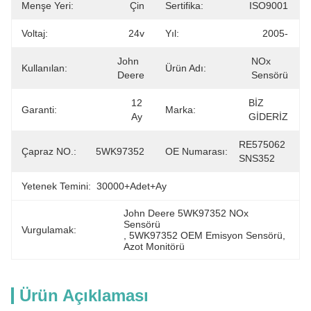
Menşe Yeri:
Çin
Sertifika:
ISO9001
Voltaj:
24v
Yıl:
2005-
John 
NOx 
Kullanılan:
Ürün Adı:
Deere
Sensörü
12 
BİZ 
Garanti:
Marka:
Ay
GİDERİZ
RE575062 
Çapraz NO.:
5WK97352
OE Numarası:
SNS352
Yetenek Temini:
30000+Adet+Ay
John Deere 5WK97352 NOx 
Sensörü
Vurgulamak:
, 
5WK97352 OEM Emisyon Sensörü
, 
Azot Monitörü
Ürün Açıklaması