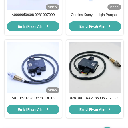
video
video
A0009050608 0281007099
Cumins Kamyonu için Parçacık
Parçacık Sensörü PM Sensörü
PM Sensörü 5461553 4383979
Mercedes Benz için
En İyi Fiyatı Alın
En İyi Fiyatı Alın
video
A0111531328 Detroit DD13
0281007163 2185906 2121308
DD15 ve DD16 Motorları İçin
DAF İçin Parçacık PM Sensörü
Kurum Parçacık Sensörü PM
En İyi Fiyatı Alın
En İyi Fiyatı Alın
Sensörü