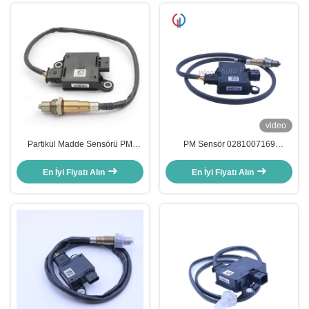
video
Partikül Madde Sensörü PM
PM Sensör 0281007169
Sensör 8975074500
5461551 4384582 5461551RX
0281008235 Isuzu Kamyon İçin
Cummins için ISB QSB Parçacık
En İyi Fiyatı Alın
En İyi Fiyatı Alın
Madde Sensörü