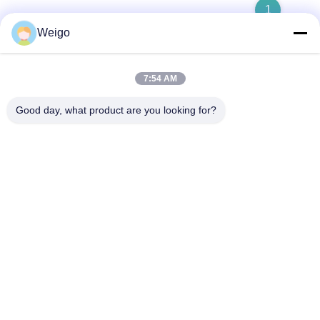
1
Weigo
7:54 AM
Hızlı iletişim
Good day, what product are you looking for?
Adres
Xi'ao Sanayi Bölgesi, Ruian şehri, Zhejiang Pro, Çin 325200
Televizyon
86-18100162701
E-posta
Sales@wegoparts.com