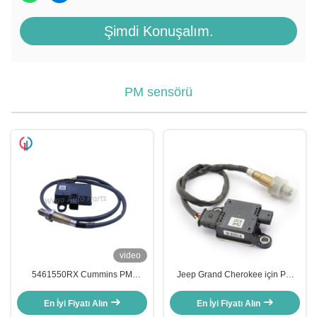
Şimdi Konuşalım.
PM sensörü
video
5461550RX Cummins PM
Jeep Grand Cherokee için PM
Sensörü
Sensörü 68146140AC
68249512AA 68249512AB
En İyi Fiyatı Alın
En İyi Fiyatı Alın
68249512AC