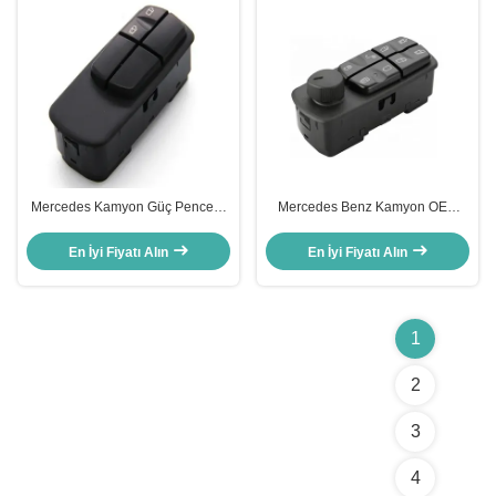
Mercedes Kamyon Güç Pencere
Mercedes Benz Kamyon OEM
Değiştiricisi OEM 0045450113
0045455913 0015451204
A0045450113
0015455913 için pencere
En İyi Fiyatı Alın
En İyi Fiyatı Alın
anahtarı
1
2
3
4