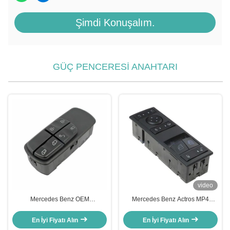
Şimdi Konuşalım.
GÜÇ PENCERESİ ANAHTARI
video
Mercedes Benz OEM
Mercedes Benz Actros MP4
A0045451813 A0055451313
Kamyon için elektrikli güç
A0045401805 için kamyon
penceresi anahtarı OEM
En İyi Fiyatı Alın
En İyi Fiyatı Alın
penceresi anahtarı
A9605451013