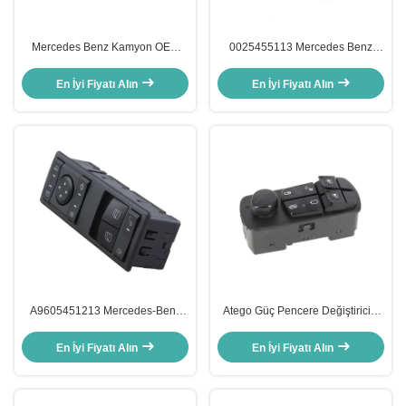
Mercedes Benz Kamyon OEM
0025455113 Mercedes Benz
A0025452013 A0035452013
Kamyon için Pencere Değiştiricisi
A0015452013 için kamyon
OEM A0025455113 0055452413
En İyi Fiyatı Alın
En İyi Fiyatı Alın
pencere kaldırıcı anahtarı
A9605451213 Mercedes-Benz
Atego Güç Pencere Değiştiricisi
Actros MP4 için elektrikli pencere
Mercedes Benz Kamyon OEM
anahtarı OEM 9605451213
A0055453913
En İyi Fiyatı Alın
En İyi Fiyatı Alın