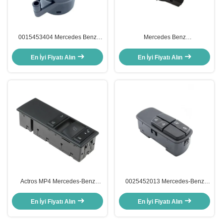
0015453404 Mercedes Benz
Mercedes Benz
Kamyon için far anahtarı
Actros/Antos/Arocs/Axor OEM
9435451014 için kamyon farı
En İyi Fiyatı Alın
En İyi Fiyatı Alın
anahtarı
Actros MP4 Mercedes-Benz
0025452013 Mercedes-Benz
Kamyon OEM A9605450913
OEM için kamyon penceresi
9605450913 için elektrikli
anahtarı A0025452013
En İyi Fiyatı Alın
En İyi Fiyatı Alın
pencere anahtarı
A0015452013