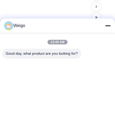
Weigo
12:45 AM
Hızlı iletişim
Good day, what product are you looking for?
Adres
Xi'ao Sanayi Bölgesi, Ruian şehri, Zhejiang Pro, Çin 325200
Televizyon
86-18100162701
E-posta
Sales@wegoparts.com