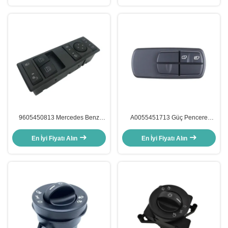
9605450813 Mercedes Benz
A0055451713 Güç Pencere
Actros MP4 OEM A9605450813
Değiştiricisi Mercedes Benz
için elektrikli güç anahtarı
Kamyon OEM A0035450113
En İyi Fiyatı Alın
En İyi Fiyatı Alın
A0025450113