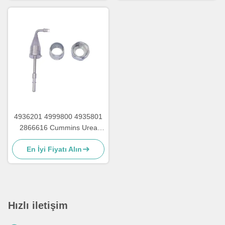
4936201 4999800 4935801
2866616 Cummins Urea
Pompası Parçaları İçin
En İyi Fiyatı Alın
Dövizli Urea Enjeksiyonu
Hızlı iletişim