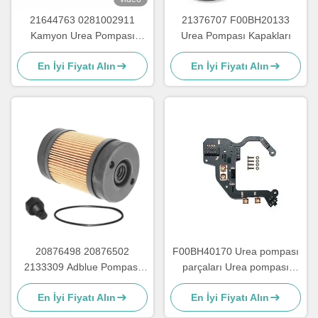
21644763 0281002911
21376707 F00BH20133
Kamyon Urea Pompası
Urea Pompası Kapakları
Parçaları için Urea
En İyi Fiyatı Alın
En İyi Fiyatı Alın
Enjeksiyon Tamir Kits
20876498 20876502
F00BH40170 Urea pompası
2133309 Adblue Pompası
parçaları Urea pompası
Tamir Parçaları İçin Urea
devre kartı için kurşun
En İyi Fiyatı Alın
En İyi Fiyatı Alın
Pompası Filtresi
çerçeve