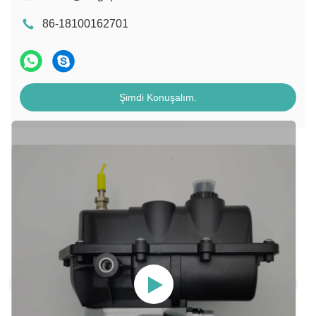
86-18100162701
Şimdi Konuşalım.