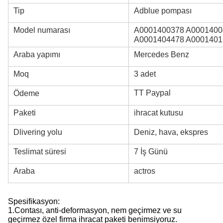
Tip
Adblue pompası
Model numarası
A0001400378 A0001400
A0001404478 A0001401
Araba yapımı
Mercedes Benz
Moq
3 adet
TT Paypal
Ödeme
Paketi
ihracat kutusu
Dlivering yolu
Deniz, hava, ekspres
Teslimat süresi
7 İş Günü
Araba
actros
Spesifikasyon:
1.
Contası, anti-deformasyon, nem geçirmez ve su
geçirmez özel firma ihracat paketi benimsiyoruz.