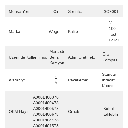
Menşe Yeri:
Çin
Sertifika:
ISO9001
% 
100 
Marka:
Wego
Kalite:
Test 
Edildi
Mercedes 
Üre 
Üzerinde Kullanılmış:
Benz 
Adını Üretmek:
Pompası
Kamyon
Standart 
1 
Waranty:
Paketleme:
İhracat 
Yıl
Kutusu
A0001400378 
A0001400478 
A0001400578 
Kabul 
OEM Hayır.:
Örnek:
A0001400678 
Edilebilir
A0001404478 
A0001401578