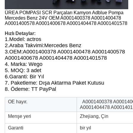
ÜREA POMPASI SCR Parçaları Kamyon Adblue Pompa
Mercedes Benz 24V OEM A0001400378 A0001400478
A0001400578 A0001400678 A0001404478 A0001401578
Hızlı Detaylar:
1.
Model:
actros
2.
Araba Takvimi:
Mercedes Benz
3.
OEM:
A0001400378 A0001400478 A0001400578
A0001400678 A0001404478 A0001401578
4. Marka: Wego
5. MOQ: 3 adet
6.
Garanti: Bir Yıl
7. Paketleme: Dışa Aktarma Paket Kutusu
8. Ödeme: TT PayPal
OE hayır.
A0001400378 A000140
A0001404478 A0001401
Menşe yeri
Zhejiang, Çin
Garanti
bir yıl