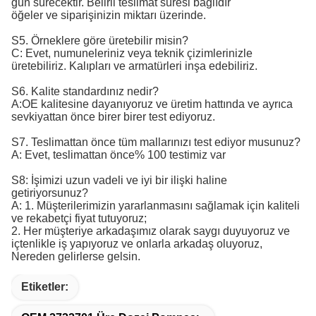
gün sürecektir. Belirli teslimat süresi bağlıdır
öğeler ve siparişinizin miktarı üzerinde.
S5. Örneklere göre üretebilir misin?
C: Evet, numuneleriniz veya teknik çizimlerinizle
üretebiliriz. Kalıpları ve armatürleri inşa edebiliriz.
S6. Kalite standardınız nedir?
A:
OE kalitesine dayanıyoruz ve üretim hattında ve ayrıca 
sevkiyattan önce birer birer test ediyoruz.
S7. Teslimattan önce tüm mallarınızı test ediyor musunuz?
A: Evet, teslimattan önce% 100 testimiz var
S8: İşimizi uzun vadeli ve iyi bir ilişki haline
getiriyorsunuz?
A: 1. Müşterilerimizin yararlanmasını sağlamak için kaliteli
ve rekabetçi fiyat tutuyoruz;
2. Her müşteriye arkadaşımız olarak saygı duyuyoruz ve
içtenlikle iş yapıyoruz ve onlarla arkadaş oluyoruz,
Nereden gelirlerse gelsin.
Etiketler: