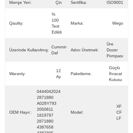
Menşe Yeri:
Çin
Sertifika:
ISO9001
% 
100 
Qaulity:
Marka:
Wego
Test 
Edildi
Üre 
Cummins 
Üzerinde Kullanılmış:
Adını Üretmek:
Dozer 
Daf
Pompası
Güçlü 
12 
Waranty:
Paketleme:
İhracat 
Ay
Kutusu
0444042024 
2871880 
A028Y793 
XF 
2050811 
OEM Hayır.:
Model:
CF 
1819797 
LF
2871880 
4387658 