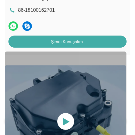
86-18100162701
Şimdi Konuşalım.