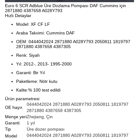
Euro 6 SCR Adblue Üre Dozlama Pompası DAF Cummins için
2871880 4387658 A028Y793
Hızlı Detaylar
Model: XF CF LF
Araba Takvimi: Cummins DAF
OEM: 0444042024 2871880 A028Y793 2050811 1819797
2871880 4387658 4387305
Renk: Siyah
Yıl: 2012-, 2013- 1995-2000
Garanti: Bir Yıl
Paketleme: Nötr kutu
Kalite:% 100 test edildi
Ürün parametresi
0444042024 2871880 A028Y793 2050811 1819797
OE hayır.
2871880 4387658 4387305
Menşe yeri
Zhejiang, Çin
Garanti
1 yıl
Tip
Üre dozer pompası
0444042024 2871880 A028Y793 2050811 1819797
Model