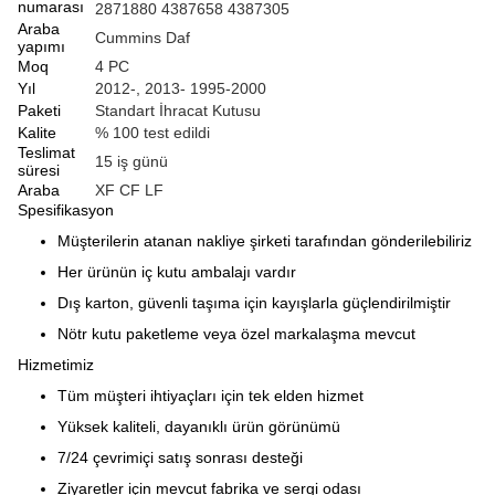
numarası
2871880 4387658 4387305
Araba
Cummins Daf
yapımı
Moq
4 PC
Yıl
2012-, 2013- 1995-2000
Paketi
Standart İhracat Kutusu
Kalite
% 100 test edildi
Teslimat
15 iş günü
süresi
Araba
XF CF LF
Spesifikasyon
Müşterilerin atanan nakliye şirketi tarafından gönderilebiliriz
Her ürünün iç kutu ambalajı vardır
Dış karton, güvenli taşıma için kayışlarla güçlendirilmiştir
Nötr kutu paketleme veya özel markalaşma mevcut
Hizmetimiz
Tüm müşteri ihtiyaçları için tek elden hizmet
Yüksek kaliteli, dayanıklı ürün görünümü
7/24 çevrimiçi satış sonrası desteği
Ziyaretler için mevcut fabrika ve sergi odası