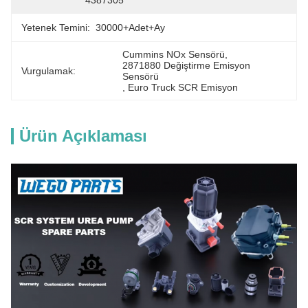
4387305
Yetenek Temini:
30000+Adet+Ay
Cummins NOx Sensörü
, 
2871880 Değiştirme Emisyon 
Vurgulamak:
Sensörü
, 
Euro Truck SCR Emisyon
Ürün Açıklaması