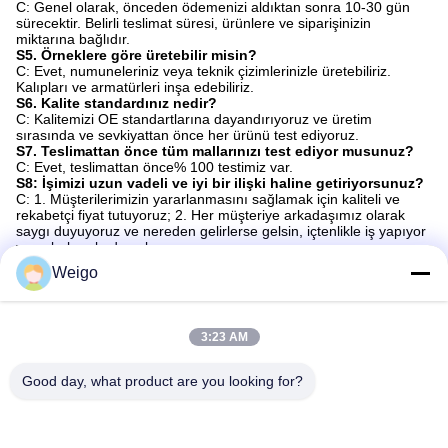
C: Genel olarak, önceden ödemenizi aldıktan sonra 10-30 gün
sürecektir. Belirli teslimat süresi, ürünlere ve siparişinizin
miktarına bağlıdır.
S5. Örneklere göre üretebilir misin?
C: Evet, numuneleriniz veya teknik çizimlerinizle üretebiliriz.
Kalıpları ve armatürleri inşa edebiliriz.
S6. Kalite standardınız nedir?
C: Kalitemizi OE standartlarına dayandırıyoruz ve üretim
sırasında ve sevkiyattan önce her ürünü test ediyoruz.
S7. Teslimattan önce tüm mallarınızı test ediyor musunuz?
C: Evet, teslimattan önce% 100 testimiz var.
S8: İşimizi uzun vadeli ve iyi bir ilişki haline getiriyorsunuz?
C: 1. Müşterilerimizin yararlanmasını sağlamak için kaliteli ve
rekabetçi fiyat tutuyoruz; 2. Her müşteriye arkadaşımız olarak
saygı duyuyoruz ve nereden gelirlerse gelsin, içtenlikle iş yapıyor
ve onlarla arkadaş oluyoruz.
Weigo
Etiketler:
OEM 2722701 Üre Dozaj Pompası
3:23 AM
Kamyon SCR Parçaları Üre Dozaj Pompası
Good day, what product are you looking for?
2238325 Üre Dozaj Pompası