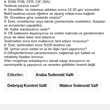
A: EXW, FOB, CFR, CIF, DDU.
Teslimat süreniz nasıl?
A: Genellikle, ön ödemeyi aldıktan sonra 10-30 gün sürecektir.
Belirli teslimat süresi öğelere ve sipariş miktarınıza bağlıdır.
S5: Örneklere göre üretebilir misiniz?
A: Evet, örnekleriniz veya teknik çizimlerinizle üretebiliriz. Kalıpları
ve armatürleri yapabiliriz.
S6: Kalite standardınız nedir?
A: OE kalitesine dayanıyoruz ve üretim hattında ve gönderimden
önce de teker teker test ediyoruz.
Teslimattan önce tüm mallarınızı test ediyor musunuz?
A: Evet, teslimattan önce %100 testimiz var.
S8: İşimizi uzun vadeli ve iyi bir ilişki nasıl yaparsınız?
A:1Müşterilerimizin yararlanmasını sağlamak için kaliteli ve
rekabetçi fiyatları koruruz.
2Her müşteriye arkadaşımız olarak saygı duyuyoruz ve
samimiyetle iş yapıyoruz ve nereden geldikleri önemli değil.
Etiketler:
Araba Solenoid Valfı
Debriyaj Kontrol Valfi
Wabco Solenoid Valf