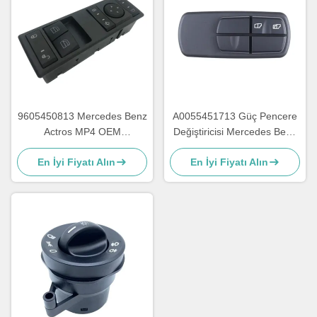
9605450813 Mercedes Benz
A0055451713 Güç Pencere
Actros MP4 OEM
Değiştiricisi Mercedes Benz
A9605450813 için elektrikli
Kamyon OEM A0035450113
En İyi Fiyatı Alın
En İyi Fiyatı Alın
güç anahtarı
A0025450113