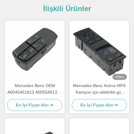
İlişkili Ürünler
video
Mercedes Benz OEM
Mercedes Benz Actros MP4
A0045451813 A0055451313
Kamyon için elektrikli güç
A0045401805 için kamyon
penceresi anahtarı OEM
En İyi Fiyatı Alın
En İyi Fiyatı Alın
penceresi anahtarı
A9605451013