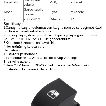
Denizcilik
MOQ
20 adet.
yoluyla
Gargo-stralis-
Model
Fiyat
rekabetçi
trakker
yıl
2006-2013
Ödeme
T/T
Spesifikasyon:
1Çarpışma karşıtı, deformasyon karşıtı, nem ve su geçirmez özel
bir ihracat paketi kabul ediyoruz.
2. hava yoluyla, deniz yoluyla ve ekspres yoluyla gönderebiliriz.
ve EMS, DHL, TNT ve UPS ile gönderebiliriz.
3Kapı kapı hizmetleri sağlayabiliriz.
4Her ürünün iç kutusu vardır.
Hizmetimiz
1. istikrarlı performans.
2Tüm sorularınıza 24 saat içinde cevap vereceğiz.
3. bir yıllık garanti.
4Hem OEM hem de ODM'i kabul ediyoruz ve ürünlerimize
müşterilerin logosunu kullanabiliriz.