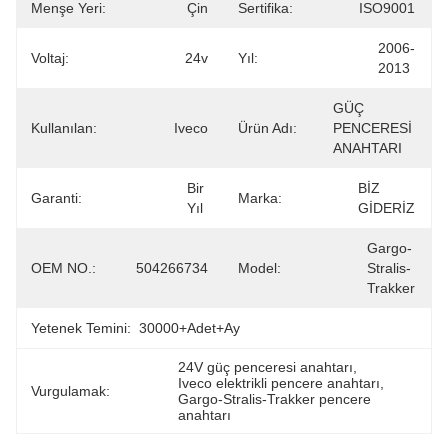
Menşe Yeri:
Çin
Sertifika:
ISO9001
2006-
Voltaj:
24v
Yıl:
2013
GÜÇ 
Kullanılan:
Iveco
Ürün Adı:
PENCERESİ 
ANAHTARI
Bir 
BİZ 
Garanti:
Marka:
Yıl
GİDERİZ
Gargo-
OEM NO.:
504266734
Model:
Stralis-
Trakker
Yetenek Temini:
30000+Adet+Ay
24V güç penceresi anahtarı
, 
Iveco elektrikli pencere anahtarı
, 
Vurgulamak:
Gargo-Stralis-Trakker pencere 
anahtarı