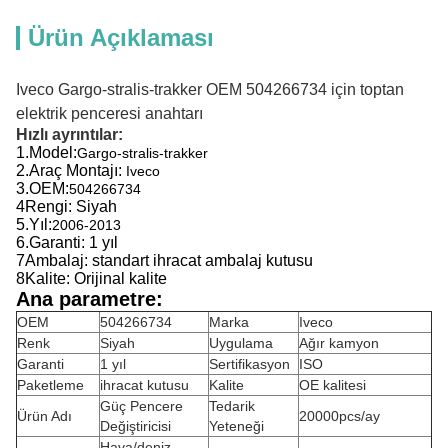
Ürün Açıklaması
Iveco Gargo-stralis-trakker OEM 504266734 için toptan
elektrik penceresi anahtarı
Hızlı ayrıntılar:
1.
Model:
Gargo-stralis-trakker
2.
Araç Montajı:
Iveco
3.
OEM:
504266734
4Rengi: Siyah
5.
Yıl:
2006-2013
6.
Garanti: 1 yıl
7Ambalaj: standart ihracat ambalaj kutusu
8Kalite: Orijinal kalite
Ana parametre:
OEM
504266734
Marka
Iveco
Renk
Siyah
Uygulama
Ağır kamyon
Garanti
1 yıl
Sertifikasyon
ISO
Paketleme
ihracat kutusu
Kalite
OE kalitesi
Güç Pencere
Tedarik
Ürün Adı
20000pcs/ay
Değiştiricisi
Yeteneği
Hava/deniz