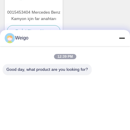
0015453404 Mercedes Benz
Kamyon için far anahtarı
En İyi Fiyatı Alın
Weigo
12:39 PM
Hızlı iletişim
Good day, what product are you looking for?
Adres
Xi'ao Sanayi Bölgesi, Ruian şehri, Zhejiang Pro, Çin 325200
Televizyon
86-18100162701
E-posta
Sales@wegoparts.com