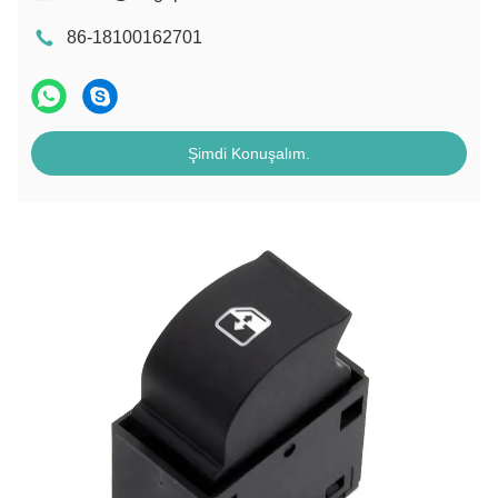
86-18100162701
Şimdi Konuşalım.