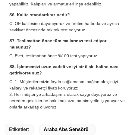
yapabiliriz. Kalıpları ve armatürleri inşa edebiliriz.
S6. Kalite standardınız nedir?
C: OE kalitesine dayanıyoruz ve üretim hattında ve ayrıca
sevkiyat öncesinde tek tek test ediyoruz.
S7. Teslimattan önce tüm mallarınızı test ediyor
musunuz?
C: Evet, teslimattan önce %100 test yapıyoruz.
S8: İşletmemizi uzun vadeli ve iyi bir ilişki haline nasıl
getiriyorsunuz?
C: 1. Müşterilerimizin fayda sağlamasını sağlamak için iyi
kaliteyi ve rekabetçi fiyatı koruyoruz;
2. Her müşteriye arkadaşımız olarak saygı duyuyoruz ve
nereden geldiklerine bakılmaksızın samimiyetle iş yapıyor ve
onlarla arkadaş oluyoruz.
Etiketler:
Araba Abs Sensörü