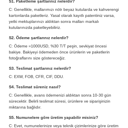
S1. Paketleme şartlarınız nelerdir?
C: Genellikle, mallarımızı nötr beyaz kutularda ve kahverengi
kartonlarda paketleriz. Yasal olarak kayıtlı patentiniz varsa,
yetki mektuplarınızı aldıktan sonra malları markalı
kutularınızda paketleyebiliriz.
S2. Ödeme şartlarınız nelerdir?
C: Ödeme =1000USD, %30 T/T peşin, sevkiyat öncesi
bakiye. Bakiyeyi ödemeden önce ürünlerin ve paketlerin
fotoğraflarını size göstereceğiz.
S3. Teslimat şartlarınız nelerdir?
C: EXW, FOB, CFR, CIF, DDU.
S4. Teslimat süreniz nasıl?
C: Genellikle, avans ödemenizi aldıktan sonra 10-30 gün
sürecektir. Belirli teslimat süresi, ürünlere ve siparişinizin
miktarına bağlıdır.
S5. Numunelere göre üretim yapabilir misiniz?
C: Evet, numunelerinize veya teknik çizimlerinize göre üretim