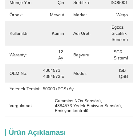
Menşe Yeri:
Çin
Sertifika:
ISO9001
Örnek:
Mevcut
Marka:
Wego
Egzoz 
Kullanıldı:
Kumin
Adı Üret:
Sıcaklık 
Sensörü
12 
SCR 
Waranty:
Başvuru:
Ay
Sistemi
4384573 
ISB 
OEM No.:
Modeli:
4384573rx
QSB
Yetenek Temini:
50000+PCS+ay
Cummins NOx Sensörü
, 
Vurgulamak:
4384573 Yedek Emisyon Sensörü
, 
Emisyon kontrolü
Ürün Açıklaması