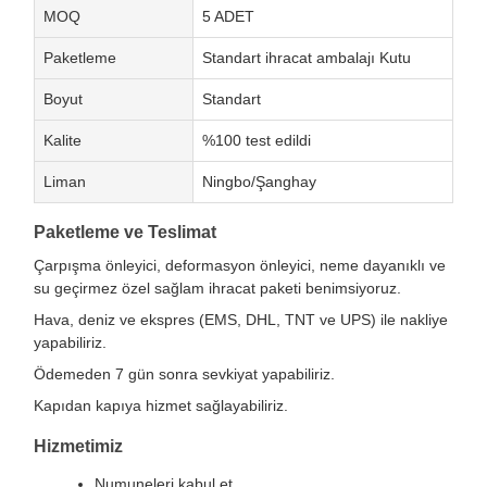
MOQ
5 ADET
Paketleme
Standart ihracat ambalajı Kutu
Boyut
Standart
Kalite
%100 test edildi
Liman
Ningbo/Şanghay
Paketleme ve Teslimat
Çarpışma önleyici, deformasyon önleyici, neme dayanıklı ve
su geçirmez özel sağlam ihracat paketi benimsiyoruz.
Hava, deniz ve ekspres (EMS, DHL, TNT ve UPS) ile nakliye
yapabiliriz.
Ödemeden 7 gün sonra sevkiyat yapabiliriz.
Kapıdan kapıya hizmet sağlayabiliriz.
Hizmetimiz
Numuneleri kabul et