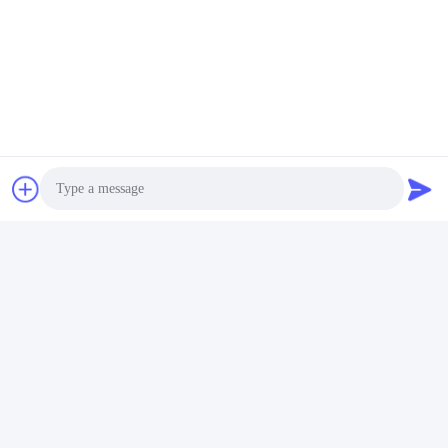
A6805401917 A6805402417
7420889280 20889280
Nakliye gemisi Detroit için
7420451990 20451990 EGT
egzoz sıcaklığı sensörü
Sensörü DEUTZ Kamyon
En İyi Fiyatı Alın
En İyi Fiyatı Alın
Çıkış Gazı Sıcaklığı Sensörü
Photo
SCANIA OE 2265872
0075424618 Mercedes Benz
Video Call
2253825 1882567 için
Kamyon A0075424618 için
Kamyon Egzoz Sıcaklığı
Egzoz Gazı Sıcaklık Sensörü
Audio Call
En İyi Fiyatı Alın
En İyi Fiyatı Alın
EGT Sensörü