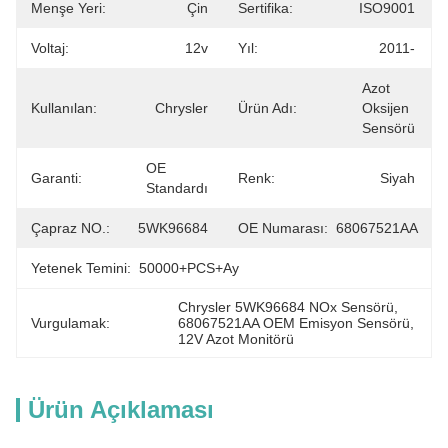
Menşe Yeri:
Çin
Sertifika:
ISO9001
Voltaj:
12v
Yıl:
2011-
Azot 
Kullanılan:
Chrysler
Ürün Adı:
Oksijen 
Sensörü
OE 
Garanti:
Renk:
Siyah
Standardı
Çapraz NO.:
5WK96684
OE Numarası:
68067521AA
Yetenek Temini:
50000+PCS+ay
Chrysler 5WK96684 NOx Sensörü
, 
Vurgulamak:
68067521AA OEM Emisyon Sensörü
, 
12V Azot Monitörü
Ürün Açıklaması