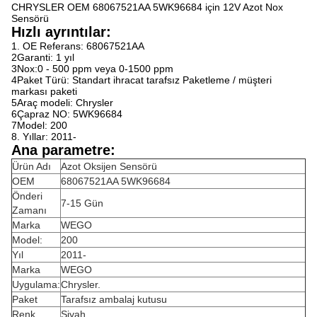
CHRYSLER OEM 68067521AA 5WK96684 için 12V Azot Nox
Sensörü
Hızlı ayrıntılar:
1. OE Referans: 68067521AA
2Garanti: 1 yıl
3Nox:0 - 500 ppm veya 0-1500 ppm
4Paket Türü: Standart ihracat tarafsız Paketleme / müşteri
markası paketi
5Araç modeli: Chrysler
6Çapraz NO: 5WK96684
7Model: 200
8. Yıllar: 2011-
Ana parametre:
Ürün Adı
Azot Oksijen Sensörü
OEM
68067521AA 5WK96684
Önderi
7-15 Gün
Zamanı
Marka
WEGO
Model:
200
Yıl
2011-
Marka
WEGO
Uygulama:
Chrysler.
Paket
Tarafsız ambalaj kutusu
Renk
Siyah