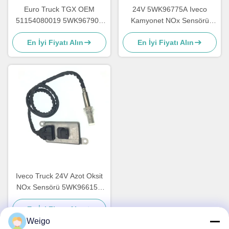
Euro Truck TGX OEM
24V 5WK96775A Iveco
51154080019 5WK96790B
Kamyonet NOx Sensörü
için Azot Oksit NOx Sensörü
DAILY III Box Body
En İyi Fiyatı Alın
En İyi Fiyatı Alın
5801754014
Iveco Truck 24V Azot Oksit
NOx Sensörü 5WK96615F
5801754015
En İyi Fiyatı Alın
Weigo