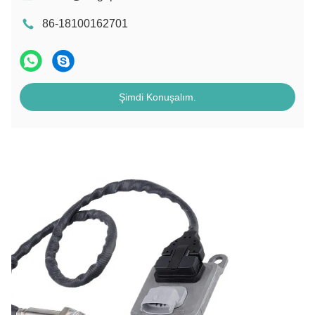
86-18100162701
Şimdi Konuşalım.