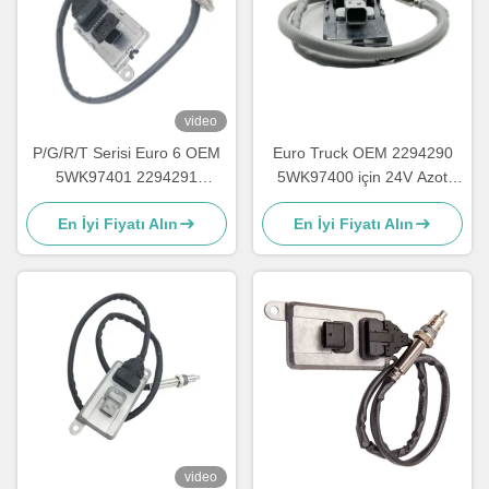
video
P/G/R/T Serisi Euro 6 OEM
Euro Truck OEM 2294290
5WK97401 2294291
5WK97400 için 24V Azot
2064769 için Nox Sensörü
Oksit Nox Sensörü
En İyi Fiyatı Alın
En İyi Fiyatı Alın
video