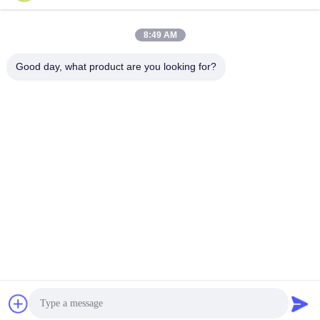
8:49 AM
Hızlı iletişim
Good day, what product are you looking for?
Adres
Xi'ao Sanayi Bölgesi, Ruian şehri, Zhejiang Pro, Çin 325200
Televizyon
86-18100162701
E-posta
Sales@wegoparts.com
Gizlilik Politikası
|
Site Haritası
| Çin iyi. Kalite Motor NOx
Sensörü Tedarikçi. Telif Hakkı © 2022-2026 Ruian wego auto
parts co.,ltd Hepsi. Haklar korunmuş.