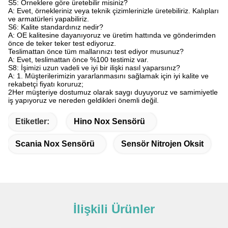
S5: Örneklere göre üretebilir misiniz?
A: Evet, örnekleriniz veya teknik çizimlerinizle üretebiliriz. Kalıpları
ve armatürleri yapabiliriz.
S6: Kalite standardınız nedir?
A: OE kalitesine dayanıyoruz ve üretim hattında ve gönderimden
önce de teker teker test ediyoruz.
Teslimattan önce tüm mallarınızı test ediyor musunuz?
A: Evet, teslimattan önce %100 testimiz var.
S8: İşimizi uzun vadeli ve iyi bir ilişki nasıl yaparsınız?
A: 1. Müşterilerimizin yararlanmasını sağlamak için iyi kalite ve
rekabetçi fiyatı koruruz;
2Her müşteriye dostumuz olarak saygı duyuyoruz ve samimiyetle
iş yapıyoruz ve nereden geldikleri önemli değil.
Etiketler:
Hino Nox Sensörü
Scania Nox Sensörü
Sensör Nitrojen Oksit
İlişkili Ürünler