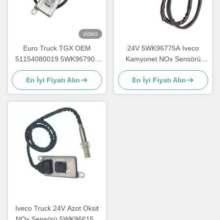
video
Euro Truck TGX OEM
24V 5WK96775A Iveco
51154080019 5WK96790B
Kamyonet NOx Sensörü
için Azot Oksit NOx Sensörü
DAILY III Box Body
En İyi Fiyatı Alın
En İyi Fiyatı Alın
5801754014
Iveco Truck 24V Azot Oksit
NOx Sensörü 5WK96615F