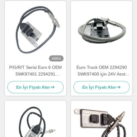
video
P/G/R/T Serisi Euro 6 OEM
Euro Truck OEM 2294290
5WK97401 2294291
5WK97400 için 24V Azot
2064769 için Nox Sensörü
Oksit Nox Sensörü
En İyi Fiyatı Alın
En İyi Fiyatı Alın