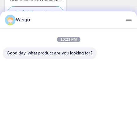
5801754015
En İyi Fiyatı Alın
Weigo
10:23 PM
Hızlı iletişim
Good day, what product are you looking for?
Adres
Xi'ao Sanayi Bölgesi, Ruian şehri, Zhejiang Pro, Çin 325200
Televizyon
86-18100162701
E-posta
Sales@wegoparts.com