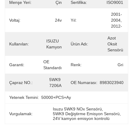
Menşe Yeri:
Çin
Sertifika:
ISO9001
2001-
Voltaj:
24v
Yıl:
2004, 
2012-
Azot 
ISUZU 
Kullanılan:
Ürün Adı:
Oksit 
Kamyon
Sensörü
OE 
Garanti:
Renk:
Gri
Standardı
5WK9 
Çapraz NO.:
OE Numarası:
8983023940
7206A
Yetenek Temini:
50000+PCS+ay
Isuzu 5WK9 NOx Sensörü
, 
Vurgulamak:
5WK9 Değiştirme Emisyon Sensörü
, 
24V kamyon emisyon kontrolü