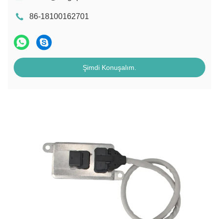
86-18100162701
Şimdi Konuşalım.