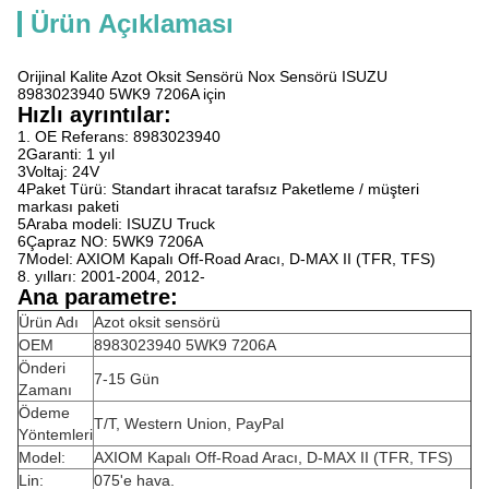
Ürün Açıklaması
Orijinal Kalite Azot Oksit Sensörü Nox Sensörü ISUZU
8983023940 5WK9 7206A için
Hızlı ayrıntılar:
1. OE Referans: 8983023940
2Garanti: 1 yıl
3Voltaj: 24V
4Paket Türü: Standart ihracat tarafsız Paketleme / müşteri
markası paketi
5Araba modeli: ISUZU Truck
6Çapraz NO: 5WK9 7206A
7Model: AXIOM Kapalı Off-Road Aracı, D-MAX II (TFR, TFS)
8. yılları: 2001-2004, 2012-
Ana parametre:
Ürün Adı
Azot oksit sensörü
OEM
8983023940 5WK9 7206A
Önderi
7-15 Gün
Zamanı
Ödeme
T/T, Western Union, PayPal
Yöntemleri
Model:
AXIOM Kapalı Off-Road Aracı, D-MAX II (TFR, TFS)
Lin:
075'e hava.