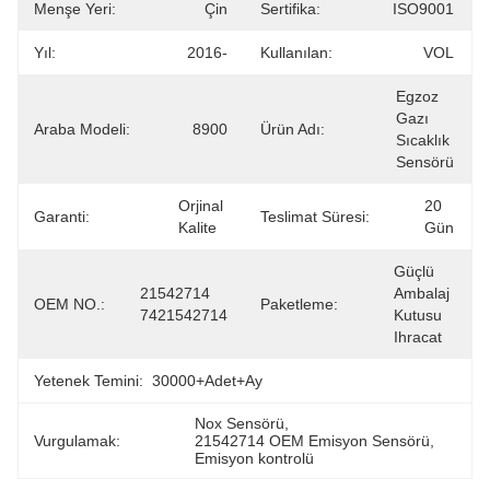
Menşe Yeri:
Çin
Sertifika:
ISO9001
Yıl:
2016-
Kullanılan:
VOL
Egzoz 
Gazı 
Araba Modeli:
8900
Ürün Adı:
Sıcaklık 
Sensörü
Orjinal 
20 
Garanti:
Teslimat Süresi:
Kalite
Gün
Güçlü 
21542714 
Ambalaj 
OEM NO.:
Paketleme:
7421542714
Kutusu 
Ihracat
Yetenek Temini:
30000+Adet+Ay
Nox Sensörü
, 
Vurgulamak:
21542714 OEM Emisyon Sensörü
, 
Emisyon kontrolü