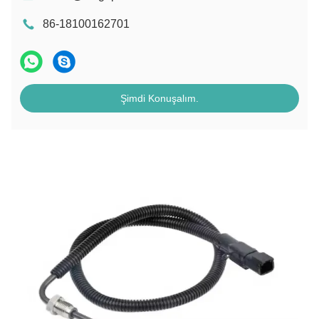
86-18100162701
Şimdi Konuşalım.