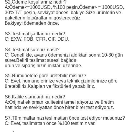
S2.Ödeme koşullarınız nedir?
A:
Ödeme<=1000USD, %100 peşin.Ödeme> = 1000USD, 
30% T/T peşin, sevkiyat öncesi bakiye.
Size ürünlerin ve
paketlerin fotoğraflarını göstereceğiz
Bakiyeyi ödemeden önce.
S3.Teslimat şartlarınız nedir?
C: EXW, FOB, CFR, CIF, DDU.
S4.Teslimat süreniz nasıl?
C: Genellikle, avans ödemenizi aldıktan sonra 10-30 gün
sürer.Belirli teslimat süresi bağlıdır
ürün ve siparişinizin miktarı üzerinde.
S5.Numunelere göre üretebilir misiniz?
C: Evet, numunelerinize veya teknik çizimlerinize göre
üretebiliriz.Kalıpları ve fikstürleri yapabiliriz.
S6.Kalite standardınız nedir?
A:
Orijinal ekipman kalitesini temel alıyoruz ve üretim 
hattında ve sevkiyattan önce birer birer test ediyoruz.
S7.Tüm mallarınızı teslimattan önce test ediyor musunuz?
C: Evet, teslimattan önce %100 testimiz var.