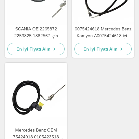
SCANIA OE 2265872
0075424618 Mercedes Benz
2253825 1882567 için
Kamyon A0075424618 için
Kamyon Egzoz Sıcaklığı
Egzoz Gazı Sıcaklık Sensörü
En İyi Fiyatı Alın
En İyi Fiyatı Alın
EGT Sensörü
Mercedes Benz OEM
75424918 0105423518