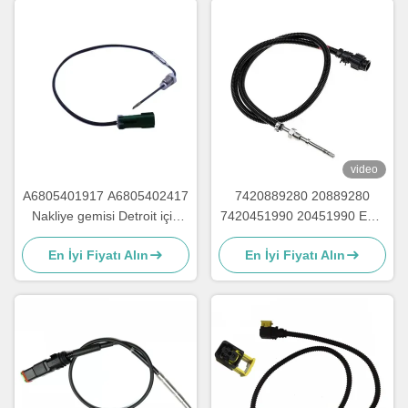
video
A6805401917 A6805402417
7420889280 20889280
Nakliye gemisi Detroit için
7420451990 20451990 EGT
egzoz sıcaklığı sensörü
Sensörü DEUTZ Kamyon
En İyi Fiyatı Alın
En İyi Fiyatı Alın
Çıkış Gazı Sıcaklığı Sensörü