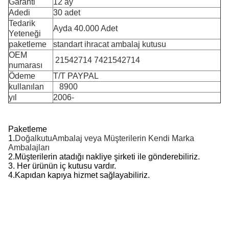
Garanti
12 ay
Adedi
30 adet
Tedarik
Ayda 40.000 Adet
Yeteneği
paketleme
standart ihracat ambalaj kutusu
OEM
​ 21542714 7421542714
numarası
Ödeme
T/T PAYPAL
kullanılan
8900
yıl
2006-
Paketleme
1.
Doğal
kutu
Ambalaj veya Müşterilerin Kendi Marka
Ambalajları
2.
Müşterilerin atadığı nakliye şirketi ile gönderebiliriz.
3. Her ürünün iç kutusu vardır.
4.
Kapıdan kapıya hizmet sağlayabiliriz.