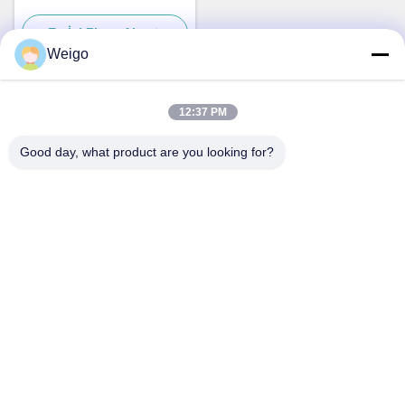
A0075424918 için Euro6
En İyi Fiyatı Alın
Egzoz Gazı Sıcaklık Sensörü
Weigo
12:37 PM
Hızlı iletişim
Good day, what product are you looking for?
Adres
Xi'ao Sanayi Bölgesi, Ruian şehri, Zhejiang Pro, Çin 325200
Televizyon
86-18100162701
E-posta
Sales@wegoparts.com