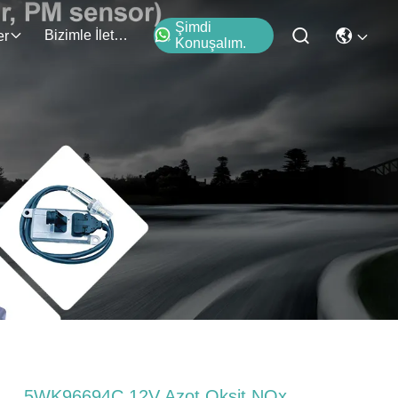
Şimdi
Bizimle İletişim
er
Konuşalım.
5WK96694C 12V Azot Oksit NOx