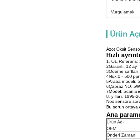
Vurgulamak:
Ürün Aç
Azot Oksit Sen
Hızlı ayrıntı
1. OE Referans:
2Garanti: 12 ay
3Ödeme şartları
4Nox:0 - 500 pp
5Araba modeli: 
6Çapraz NO: 5
7Model: Scania iç
8. yılları: 1995
Nox sensörü sor
Bu sorun ortaya 
Ana parame
Ürün Adı
OEM
Önderi Zamanı