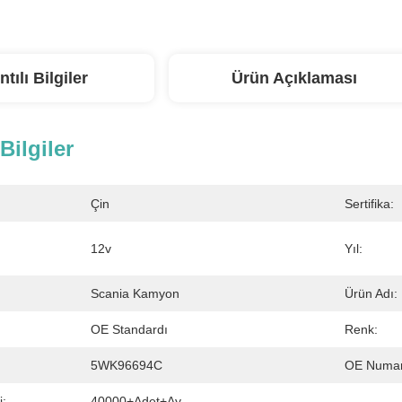
ntılı Bilgiler
Ürün Açıklaması
 Bilgiler
Çin
Sertifika:
12v
Yıl:
Scania Kamyon
Ürün Adı:
OE Standardı
Renk:
5WK96694C
OE Numar
i:
40000+Adet+Ay