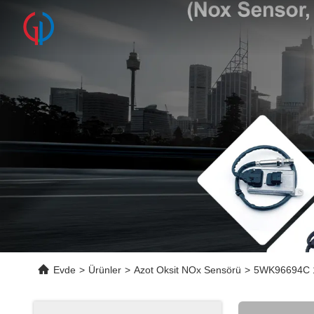
Evde
>
Ürünler
>
Azot Oksit NOx Sensörü
>
5WK96694C 1