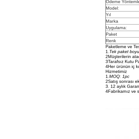
Ödeme Yöntemle
Model:
Yıl
Marka
Uygulama:
Paket
Renk
Paketleme ve Te
1.
Tek paket boy
2Müşterilerin atad
3Tarafsız Kutu P
4Her ürünün iç ku
Hizmetimiz
1.
MOQ: 1pc
2Satış sonrası ek
3. 12 aylık Garan
4Fabrikamız ve s