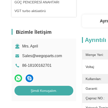
GÜÇ PENCERESİ ANAHTARI
VGT turbo aktüatörü
Ayrı
Bizimle İletişim
Ayrıntılı
Mrs. April
Menşe Yeri:
Sales@wegoparts.com
86-18100162701
Voltaj:
Kullanılan:
Garanti:
Şimdi Konuşalım.
Çapraz NO.:
Yetenek Temin