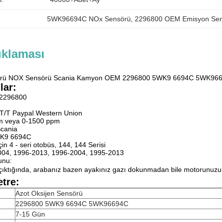
5WK96694C NOx Sensörü
, 
2296800 OEM Emisyon Se
ıklaması
sörü NOX Sensörü Scania Kamyon OEM 2296800 5WK9 6694C 5WK96694
lar:
 2296800
:T/T Paypal Western Union
m veya 0-1500 ppm
Scania
WK9 6694C
in 4 - seri otobüs, 144, 144 Serisi
-2004, 1996-2013, 1996-2004, 1995-2013
unu:
çıktığında, arabanız bazen ayakınız gazı dokunmadan bile motorunuzu s
tre:
Azot Oksijen Sensörü
2296800 5WK9 6694C 5WK96694C
7-15 Gün