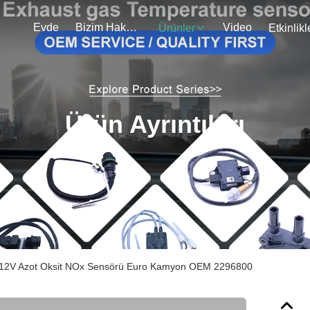
Evde
Bizim Hakkımızda
Video
Ürünler
Etkinlikl
Ürün Ayrıntıları
2V Azot Oksit NOx Sensörü Euro Kamyon OEM 2296800