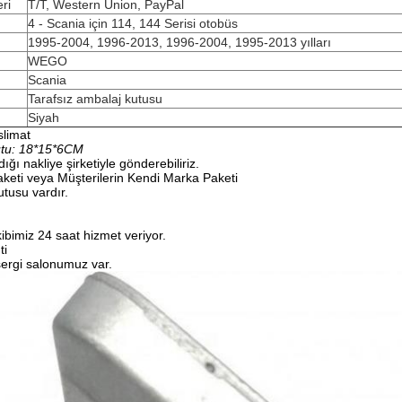
ri
T/T, Western Union, PayPal
4 - Scania için 114, 144 Serisi otobüs
1995-2004, 1996-2013, 1996-2004, 1995-2013 yılları
WEGO
Scania
Tarafsız ambalaj kutusu
Siyah
slimat
utu: 18*15*6CM
ığı nakliye şirketiyle gönderebiliriz.
aketi veya Müşterilerin Kendi Marka Paketi
tusu vardır.
ibimiz 24 saat hizmet veriyor.
ti
ergi salonumuz var.