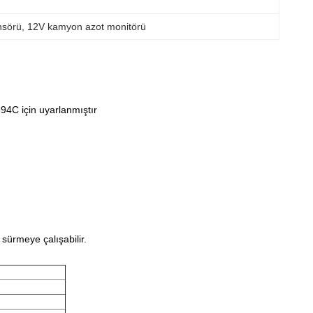
nsörü
, 
12V kamyon azot monitörü
C için uyarlanmıştır
ürmeye çalışabilir.